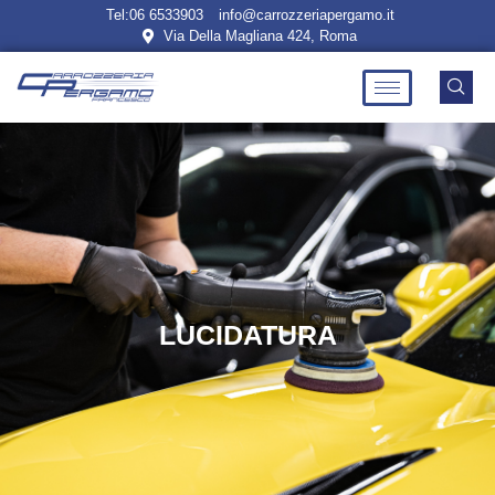
Tel:06 6533903
info@carrozzeriapergamo.it
Via Della Magliana 424, Roma
LUCIDATURA